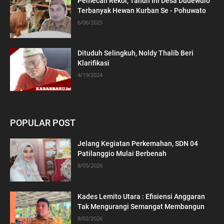
Pemecah Rekor, Tahun Ini Desa Dudewulo
Terbanyak Hewan Kurban Se - Pohuwato
6/06/2025
Dituduh Selingkuh, Noldy Thalib Beri
Klarifikasi
4/19/2024
POPULAR POST
Jelang Kegiatan Perkemahan, SDN 04
Patilanggio Mulai Berbenah
8/05/2026
Kades Lemito Utara : Efisiensi Anggaran
Tak Mengurangi Semangat Membangun
8/02/2026