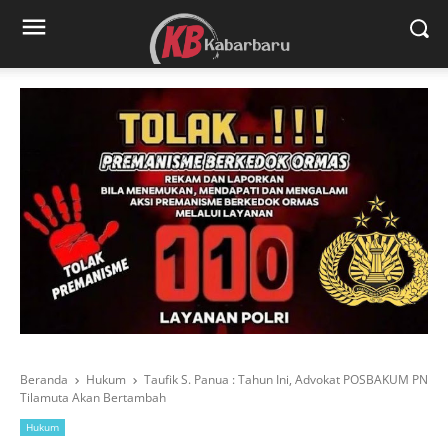
Beranda
Hukum
Taufik S. Panua : Tahun Ini, Advokat POSBAKUM PN
Tilamuta Akan Bertambah
Hukum