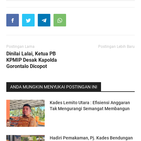
Postingan Lama
Postingan Lebih Baru
Dinilai Lalai, Ketua PB
KPMIP Desak Kapolda
Gorontalo Dicopot
ANDA MUNGKIN MENYUKAI POSTINGAN INI
Kades Lemito Utara : Efisiensi Anggaran
Tak Mengurangi Semangat Membangun
Hadiri Pemakaman, Pj. Kades Bendungan