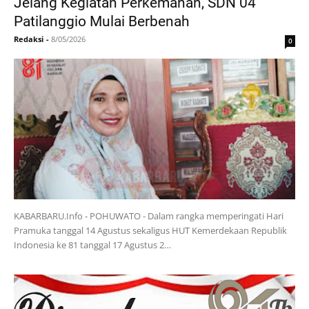
Jelang Kegiatan Perkemahan, SDN 04
Patilanggio Mulai Berbenah
Redaksi
-
8/05/2026
0
KABARBARU.Info - POHUWATO - Dalam rangka memperingati Hari
Pramuka tanggal 14 Agustus sekaligus HUT Kemerdekaan Republik
Indonesia ke 81 tanggal 17 Agustus 2…