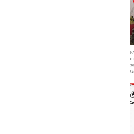
K
me
se
ta