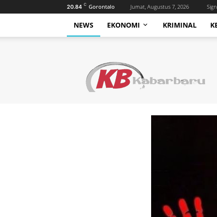
C
Gorontalo
Jumat, Augustus 7, 2026
Sign
20.84
NEWS
EKONOMI
KRIMINAL
K