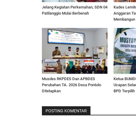
Jelang Kegiatan Perkemahan, SDN 04
Kades Lemito 
Patilanggio Mulai Berbenah
Anggaran Ta
Membangun
Musdes RKPDES Dan APBDES
Ketua BUMD
Perubahan TA. 2026 Desa Pontolo
Ucapan Sela
Ditetapkan
BPD Terpilih
POSTING KOMENTAR