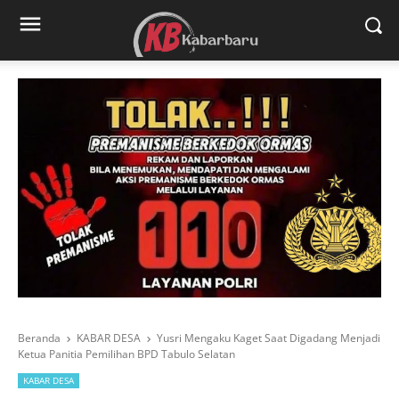
Beranda
KABAR DESA
Yusri Mengaku Kaget Saat Digadang Menjadi
Ketua Panitia Pemilihan BPD Tabulo Selatan
KABAR DESA