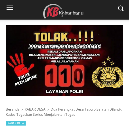
Beranda
KABAR DESA
Dua Perangkat Desa Tabulo Selatan Dilantik,
Kades Tegaskan Serius Menjalankan Tugas
KABAR DESA