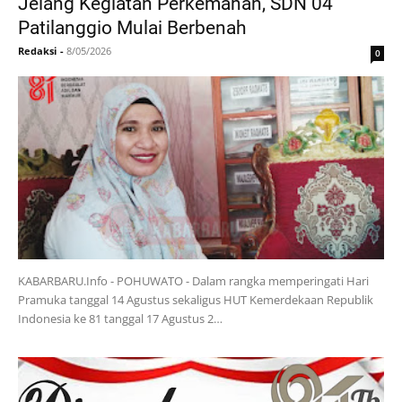
Jelang Kegiatan Perkemahan, SDN 04
Patilanggio Mulai Berbenah
Redaksi
-
8/05/2026
0
KABARBARU.Info - POHUWATO - Dalam rangka memperingati Hari
Pramuka tanggal 14 Agustus sekaligus HUT Kemerdekaan Republik
Indonesia ke 81 tanggal 17 Agustus 2…