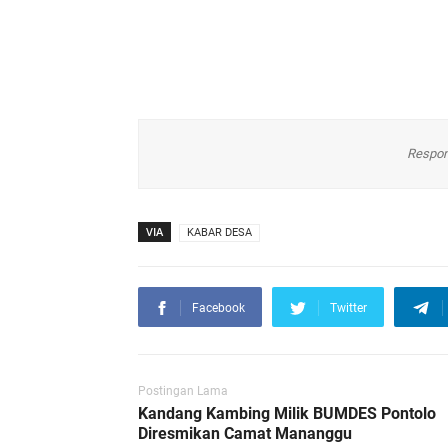
Respon
VIA
KABAR DESA
Facebook
Twitter
Postingan Lama
Kandang Kambing Milik BUMDES Pontolo
Diresmikan Camat Mananggu