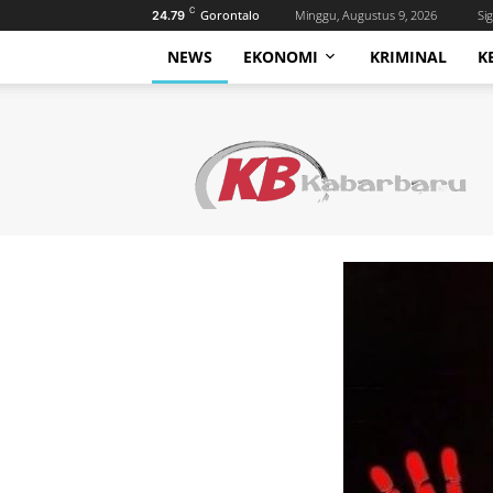
C
Gorontalo
Minggu, Augustus 9, 2026
Sig
24.79
NEWS
EKONOMI
KRIMINAL
K