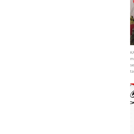
K
me
se
ta