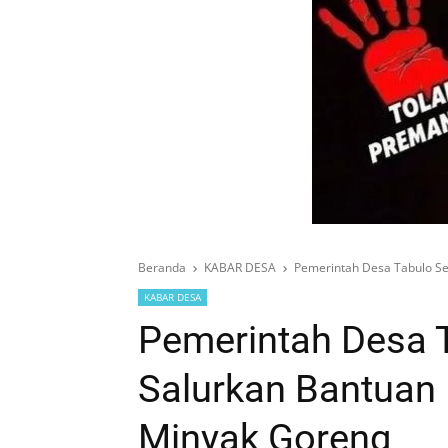
Beranda
KABAR DESA
Pemerintah Desa Tabulo Se
KABAR DESA
Pemerintah Desa 
Salurkan Bantuan
Minyak Goreng