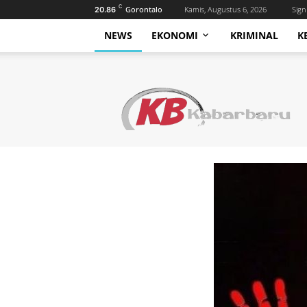
C
Gorontalo
Kamis, Augustus 6, 2026
Sign 
20.86
NEWS
EKONOMI
KRIMINAL
K