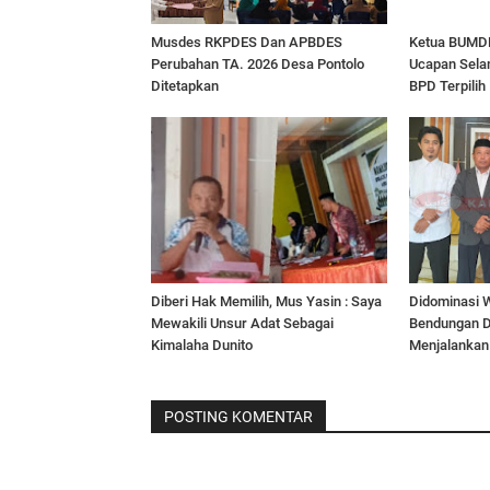
Musdes RKPDES Dan APBDES
Ketua BUMD
Perubahan TA. 2026 Desa Pontolo
Ucapan Sela
Ditetapkan
BPD Terpilih
Diberi Hak Memilih, Mus Yasin : Saya
Didominasi 
Mewakili Unsur Adat Sebagai
Bendungan 
Kimalaha Dunito
Menjalanka
POSTING KOMENTAR