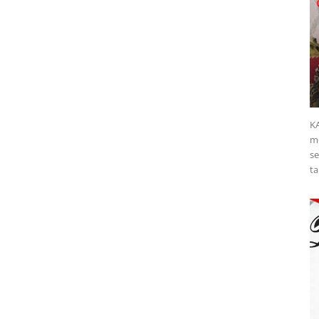
K
me
se
ta