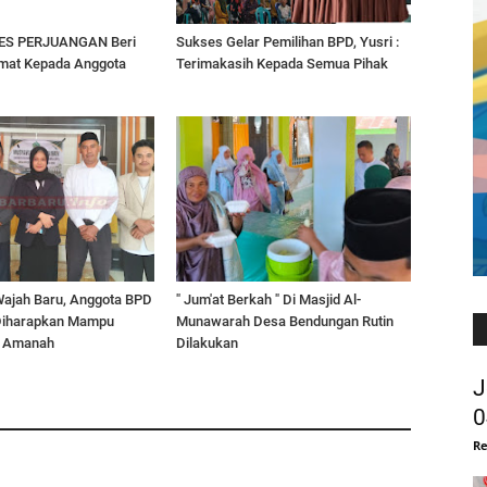
ES PERJUANGAN Beri
Sukses Gelar Pemilihan BPD, Yusri :
mat Kepada Anggota
Terimakasih Kepada Semua Pihak
Wajah Baru, Anggota BPD
" Jum'at Berkah " Di Masjid Al-
Diharapkan Mampu
Munawarah Desa Bendungan Rutin
n Amanah
Dilakukan
J
0
Re