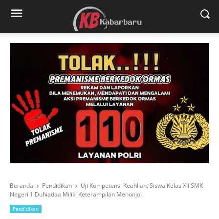
Beranda
Pendidikan
Uji Kompetensi Keahlian, Siswa Kelas XII SMK
Negeri 1 Duhiadaa Miliki Keterampilan Menonjol
Pendidikan