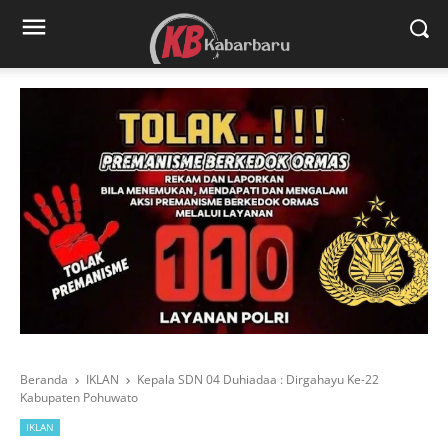
Beranda
IKLAN
Kepala SDN 04 Duhiadaa : Dirgahayu Ke-22
Kabupaten Pohuwato
IKLAN