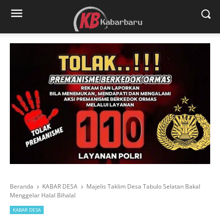
Beranda
KABAR DESA
Majelis Taklim Desa Tabulo Selatan Bakal
Menggelar Halal Bihalal
KABAR DESA