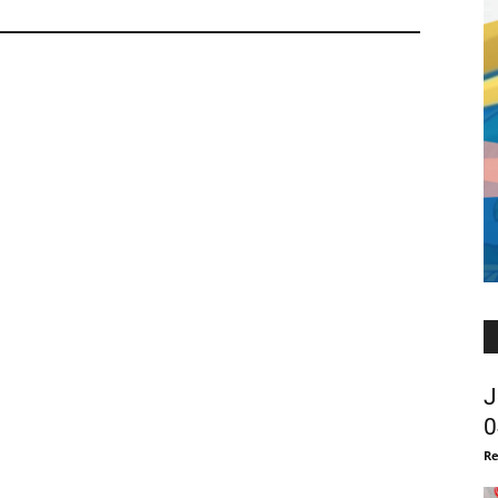
J
0
Re