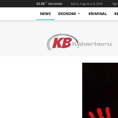
C
Gorontalo
Kamis, Augustus 6, 2026
Sign 
22.26
NEWS
EKONOMI
KRIMINAL
K