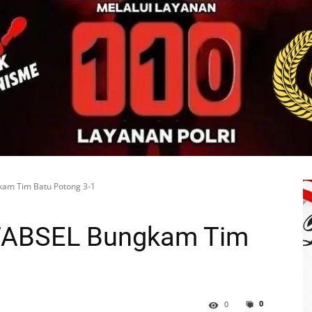
kam Tim Batu Potong 3-1
a TABSEL Bungkam Tim
0
0