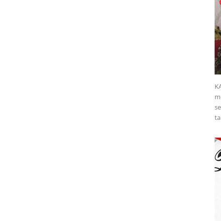
K
me
se
ta