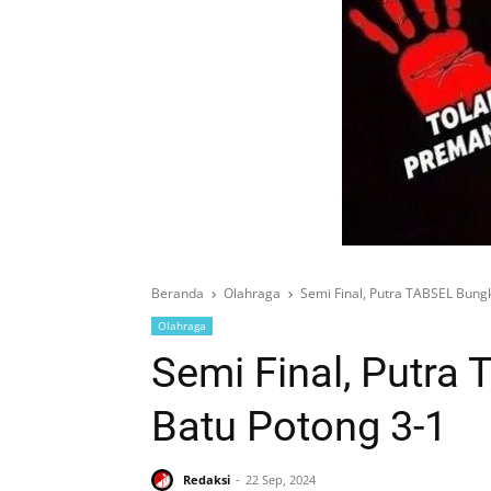
Beranda
Olahraga
Semi Final, Putra TABSEL Bung
Olahraga
Semi Final, Putr
Batu Potong 3-1
Redaksi
22 Sep, 2024