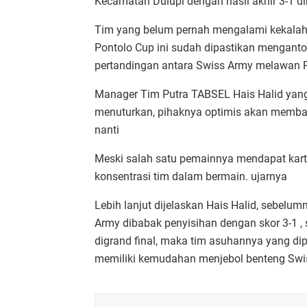
Kecamatan Dulupi dengan hasil akhir 3-1 di
Tim yang belum pernah mengalami kekala
Pontolo Cup ini sudah dipastikan menganton
pertandingan antara Swiss Army melawan P
Manager Tim Putra TABSEL Hais Halid yang
menuturkan, pihaknya optimis akan membaw
nanti
Meski salah satu pemainnya mendapat kart
konsentrasi tim dalam bermain. ujarnya
Lebih lanjut dijelaskan Hais Halid, sebel
Army dibabak penyisihan dengan skor 3-1 , 
digrand final, maka tim asuhannya yang 
memiliki kemudahan menjebol benteng Swiss