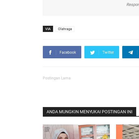
Respon
VIA
Olahraga
Facebook
Twitter
Postingan Lama
ANDA MUNGKIN MENYUKAI POSTINGAN INI