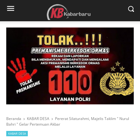
Beranda
KABAR DESA
Pererat Silaturahmi, Majelis Taklim " Nurul
Bahri " Gelar Pertemuan Akbar
KABAR DESA