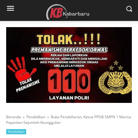
Beranda
Pendidikan
Buka Pendaftaran, Ketua PPDB SMPN 1 Marisa
Paparkan Sejumlah Keunggulan
Pendidikan