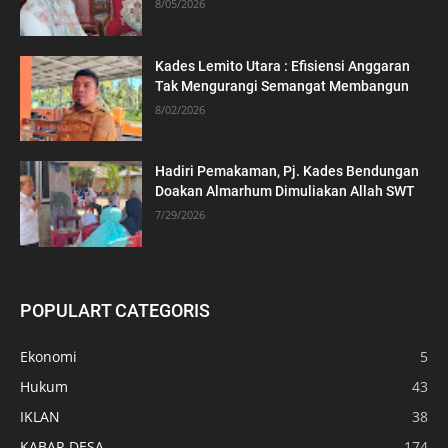
8/05/2026
Kades Lemito Utara : Efisiensi Anggaran
Tak Mengurangi Semangat Membangun
8/02/2026
Hadiri Pemakaman, Pj. Kades Bendungan
Doakan Almarhum Dimuliakan Allah SWT
7/29/2026
POPULART CATEGORIS
Ekonomi
5
Hukum
43
IKLAN
38
KABAR DESA
174