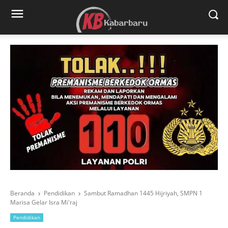
Beranda
Pendidikan
Sambut Ramadhan 1445 Hijriyah, SMPN 1
Marisa Gelar Isra Mi'raj
Pendidikan