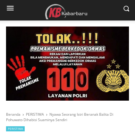
Beranda
PERISTIWA
Nyawa Seorang Istri Beranak Balita Di
Pohuwato Dihabisi Suaminya Sendiri
PERISTIWA