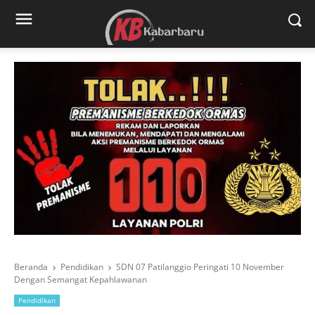
Beranda
Pendidikan
SDN 07 Patilanggio Peringati 10 November
Dengan Semangat Kepahlawanan
Pendidikan