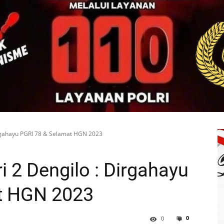
rgahayu PGRI 78 & Selamat HGN 2023
 2 Dengilo : Dirgahayu
t HGN 2023
0
0