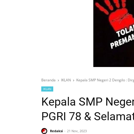
Beranda
IKLAN
Kepala SMP Negeri 2 Dengilo : Di
IKLAN
Kepala SMP Negeri
PGRI 78 & Selama
Redaksi
21 Nov, 2023