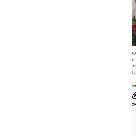
K
me
se
ta