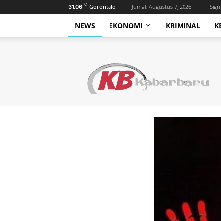
C
Gorontalo
Jumat, Augustus 7, 2026
Sign 
31.06
NEWS
EKONOMI
KRIMINAL
K