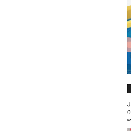
J
0
Re