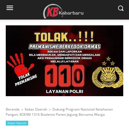
Beranda
Kabar Daerah
Dukung Program Nasional Ketahanan
Pangan, KODIM 1316 Boalemo Panen Jagung Bersama Warga
Kabar Daerah